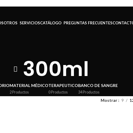
NOSOTROS
SERVICIOS
CATÁLOGO
PREGUNTAS FRECUENTES
CONTACT
300ml
ORIO
MATERIAL MÉDICO
TERAPEUTICO
BANCO DE SANGRE
2 Productos
0 Productos
34 Productos
Mostrar
9
1