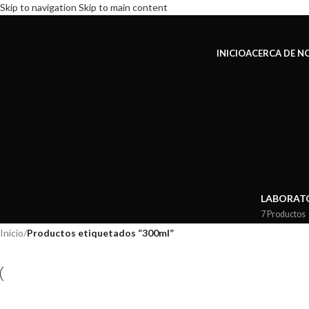
Skip to navigation
Skip to main content
INICIO
ACERCA DE 
LABORAT
7 Productos
Inicio
/
Productos etiquetados “300ml”