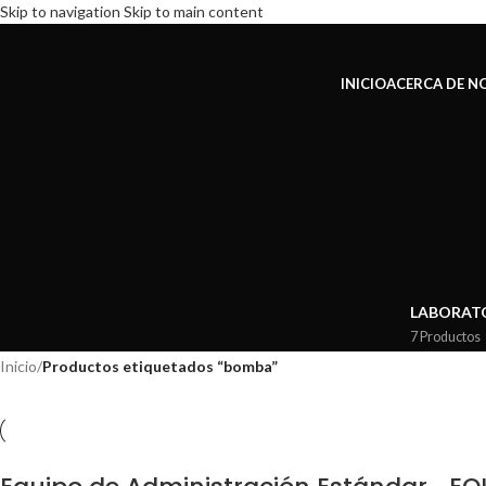
Skip to navigation
Skip to main content
INICIO
ACERCA DE 
LABORAT
7 Productos
Inicio
/
Productos etiquetados “bomba”