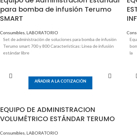
Equipo de Administración Estándar
EQ
para bomba de infusión Terumo
ES
SMART
IN
Consumibles
,
LABORATORIO
Cons
Set de administración de soluciones para bomba de infusión
Equ
Terumo smart 700 y 800 Características: Línea de infusión
bom
estándar libre
la
LEER MÁS
AÑADIR A LA COTIZACIÓN
EQUIPO DE ADMINISTRACION
VOLUMÉTRICO ESTÁNDAR TERUMO
Consumibles
,
LABORATORIO