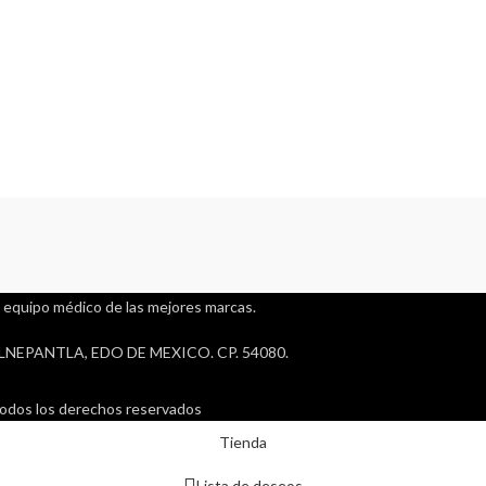
 equipo médico de las mejores marcas.
LNEPANTLA, EDO DE MEXICO. CP. 54080.
Todos los derechos reservados
Tienda
Lista de deseos