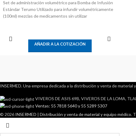
Set de administración volumétrico para Bomba de Infusión
Estándar Terumo Utilizado para infundir volumétricamente
(100ml) mezclas de medicamentos sin utilizar
LEER MÁS
AÑADIR A LA COTIZACIÓN
INSERMED. Una empresa dedicada a la distribución y venta de material y
VIVEROS DE ASIS 69B, VIVEROS DE LA LOMA, TLA
Ventas: 55 7818 5640 y 55 5289 5307
© 2026
INSERMED | Distribución y venta de material y equipo médico
. 