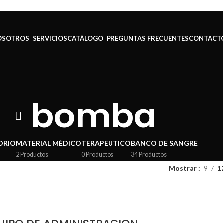
NOSOTROS
SERVICIOS
CATÁLOGO
PREGUNTAS FRECUENTES
CONTACT
bomba
ORIO
MATERIAL MÉDICO
TERAPEUTICO
BANCO DE SANGRE
2 Productos
0 Productos
34 Productos
Mostrar
9
1