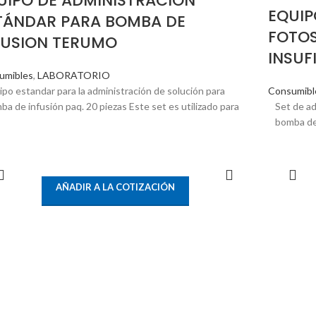
UIPO DE ADMINISTRACION
EQUIP
TÁNDAR PARA BOMBA DE
FOTOS
FUSION TERUMO
INSUF
umibles
,
LABORATORIO
ipo estandar para la administración de solución para
Consumibl
ba de infusión paq. 20 piezas Este set es utilizado para
Set de ad
bomba de
LEER MÁS
AÑADIR A LA COTIZACIÓN