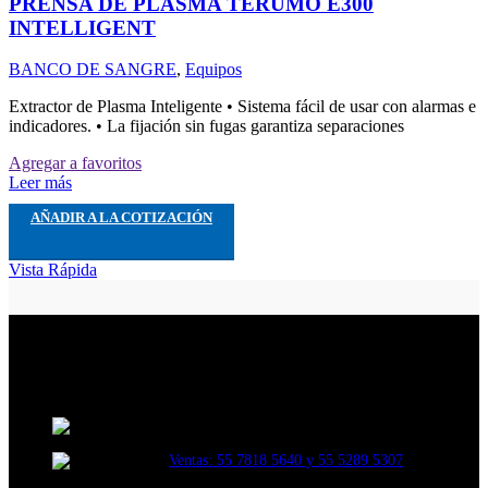
PRENSA DE PLASMA TERUMO E300
INTELLIGENT
BANCO DE SANGRE
,
Equipos
Extractor de Plasma Inteligente • Sistema fácil de usar con alarmas e
indicadores. • La fijación sin fugas garantiza separaciones
Agregar a favoritos
Leer más
AÑADIR A LA COTIZACIÓN
Vista Rápida
INSERMED. Una empresa dedicada a la distribución y venta de
material y equipo médico de las mejores marcas.
VIVEROS DE ASIS 69B, VIVEROS DE LA
LOMA, TLALNEPANTLA, EDO DE MEXICO. CP. 54080.
Ventas: 55 7818 5640 y 55 5289 5307