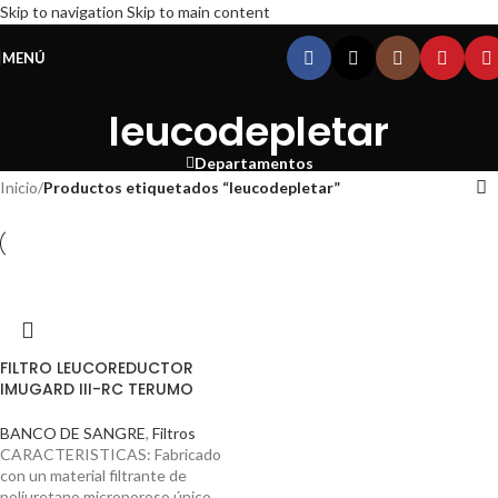
Skip to navigation
Skip to main content
MENÚ
leucodepletar
Departamentos
Inicio
/
Productos etiquetados “leucodepletar”
FILTRO LEUCOREDUCTOR
IMUGARD III-RC TERUMO
BANCO DE SANGRE
,
Filtros
CARACTERISTICAS: Fabricado
con un material filtrante de
poliuretano microporoso único