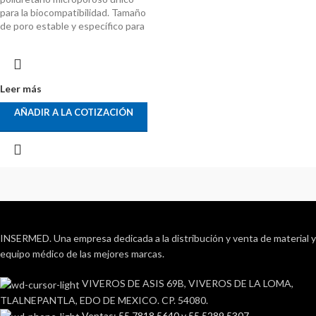
para la biocompatibilidad. Tamaño
de poro estable y específico para
Leer más
AÑADIR A LA COTIZACIÓN
INSERMED. Una empresa dedicada a la distribución y venta de material y
equipo médico de las mejores marcas.
VIVEROS DE ASIS 69B, VIVEROS DE LA LOMA,
TLALNEPANTLA, EDO DE MEXICO. CP. 54080.
Ventas: 55 7818 5640 y 55 5289 5307