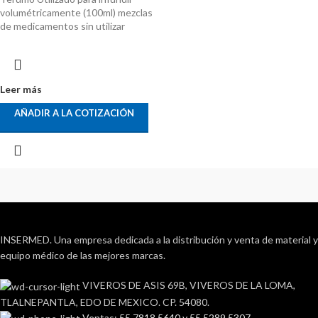
volumétricamente (100ml) mezclas
de medicamentos sin utilizar
Leer más
AÑADIR A LA COTIZACIÓN
INSERMED. Una empresa dedicada a la distribución y venta de material y
equipo médico de las mejores marcas.
VIVEROS DE ASIS 69B, VIVEROS DE LA LOMA,
TLALNEPANTLA, EDO DE MEXICO. CP. 54080.
Ventas: 55 7818 5640 y 55 5289 5307