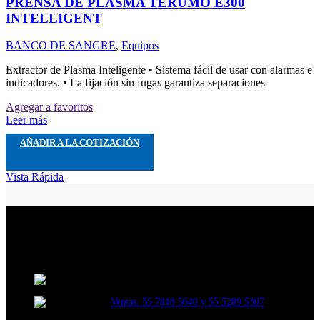
PRENSA DE PLASMA TERUMO E300
INTELLIGENT
BANCO DE SANGRE
,
Equipos
Extractor de Plasma Inteligente • Sistema fácil de usar con alarmas e
indicadores. • La fijación sin fugas garantiza separaciones
Agregar a favoritos
Leer más
AÑADIR A LA COTIZACIÓN
Vista Rápida
INSERMED. Una empresa dedicada a la distribución y venta de
material y equipo médico de las mejores marcas.
VIVEROS DE ASIS 69B, VIVEROS DE LA
LOMA, TLALNEPANTLA, EDO DE MEXICO. CP. 54080.
Ventas: 55 7818 5640 y 55 5289 5307