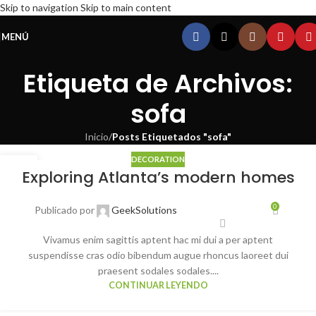
Skip to navigation
Skip to main content
MENÚ
Etiqueta de Archivos:
sofa
Inicio
/
Posts Etiquetados "sofa"
DECORATION
23
Exploring Atlanta’s modern homes
JUL
0
Publicado por
GeekSolutions
Vivamus enim sagittis aptent hac mi dui a per aptent
suspendisse cras odio bibendum augue rhoncus laoreet dui
praesent sodales sodales....
CONTINUAR LEYENDO