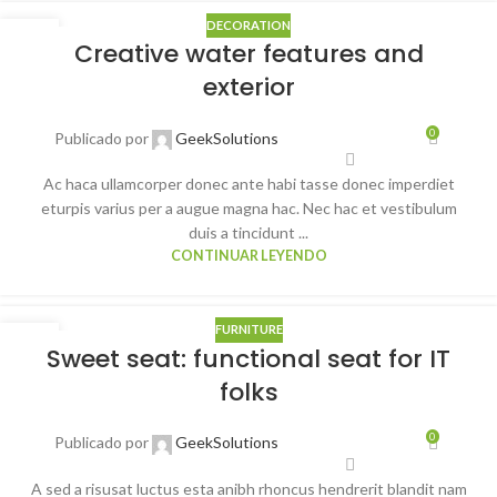
DECORATION
23
Creative water features and
JUL
exterior
0
Publicado por
GeekSolutions
Ac haca ullamcorper donec ante habi tasse donec imperdiet
eturpis varius per a augue magna hac. Nec hac et vestibulum
duis a tincidunt ...
CONTINUAR LEYENDO
FURNITURE
14
Sweet seat: functional seat for IT
JUN
folks
0
Publicado por
GeekSolutions
A sed a risusat luctus esta anibh rhoncus hendrerit blandit nam