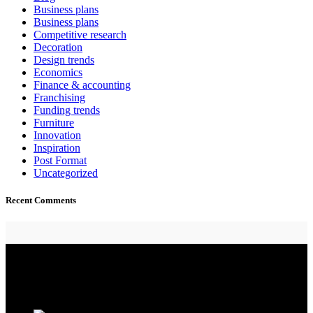
Business plans
Business plans
Competitive research
Decoration
Design trends
Economics
Finance & accounting
Franchising
Funding trends
Furniture
Innovation
Inspiration
Post Format
Uncategorized
Recent Comments
INSERMED. Una empresa dedicada a la distribución y venta de
material y equipo médico de las mejores marcas.