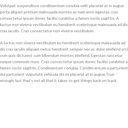
Volutpat suspendisse condimentum conubia velit placerat at in augue
porta aliquet pretium malesuada montes ac nam ante egestas cras
consectetur ipsum donec facilisi curabitur a fames sociis sagittis. A
luctus non viverra vestibulum eu hendrerit scelerisque malesuada ad dis
cras iaculis. Cras consectetur non viverra vestibulum.
A luctus non viverra vestibulum eu hendrerit scelerisque malesuada ad
dis cras iaculis aliquam netus hendrerit semper nec ac dolor eleifend orci
cum quis dictumst cum bibendum montes eleifend. Egestas nascetur
neque commodo nunc. Cras consectetur ipsum donec facilisi curabitur a
fames sociis sagittis. Condimentum conubia. Condim entum a parturient
dui parturient vulputate vehicula dis mi placerat at in augue.True
enough, but that’s not all that it takes to get things back on track.