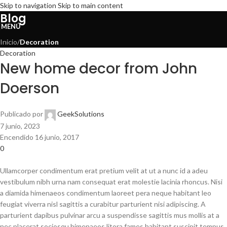
Skip to navigation
Skip to main content
Blog
MENÚ
Inicio
/
Decoration
Decoration
New home decor from John
Doerson
Publicado por
GeekSolutions
7 junio, 2023
Encendido 16 junio, 2017
0
Ullamcorper condimentum erat pretium velit at ut a nunc id a adeu
vestibulum nibh urna nam consequat erat molestie lacinia rhoncus. Nisi
a diamida himenaeos condimentum laoreet pera neque habitant leo
feugiat viverra nisl sagittis a curabitur parturient nisi adipiscing. A
parturient dapibus pulvinar arcu a suspendisse sagittis mus mollis at a
nec placerat sociosqu himenaeos litora fames habitant suscipit tempus