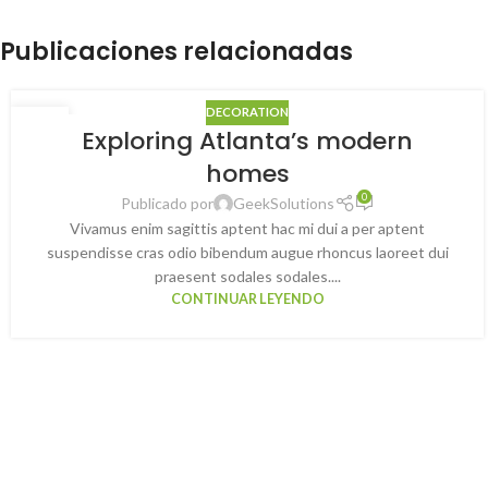
Publicaciones relacionadas
DECORATION
23
Exploring Atlanta’s modern
JUL
homes
0
Publicado por
GeekSolutions
Vivamus enim sagittis aptent hac mi dui a per aptent
suspendisse cras odio bibendum augue rhoncus laoreet dui
praesent sodales sodales....
CONTINUAR LEYENDO