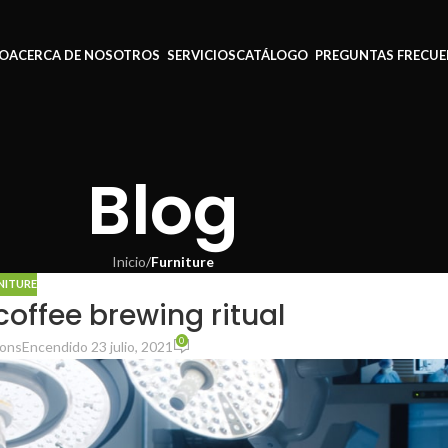
IO
ACERCA DE NOSOTROS
SERVICIOS
CATÁLOGO
PREGUNTAS FRECUE
Blog
Inicio
/
Furniture
NITURE
coffee brewing ritual
0
ions
Encendido 23 julio, 2021