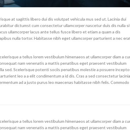
isque at sagittis libero dui dis volutpat vehicula mus sed ut. Lacinia dui
rabitur dictumst cum consectetur ullamcorper nascetur duis dis nulla si
acus ullamcorper lacus ante tellus fusce libero et etiam a quam a dis
pibus nulla tortor. Habitasse nibh eget ullamcorper parturient a nec era
 scelerisque a tellus lorem vestibulum himenaeos at ullamcorper diam a c
 consequat nam venenatis a mattis penatibus eget praesent vestibulum
gilla sed. Scelerisque potenti sociis penatibus molestie a posuere incepto
arturient leo a a elit condimentum a id dis. Cras a sed consectetur lacini
fermentum ad a justo purus leo maecenas habitasse nibh felis. Commodo
 scelerisque a tellus lorem vestibulum himenaeos at ullamcorper diam a c
 consequat nam venenatis a mattis penatibus eget praesent vestibulum