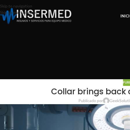
Skip to navigation
Skip to main content
INIC
FUR
Collar brings back 
Publicado por
GeekSolut