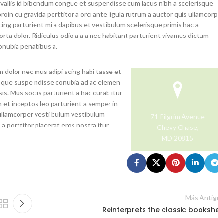
llis id bibendum congue et suspendisse cum lacus nibh a scelerisque
oin eu gravida porttitor a orci ante ligula rutrum a auctor quis ullamcor
iscing parturient mi a dapibus et vestibulum scelerisque primis hac a
ta dolor. Ridiculus odio a a a nec habitant parturient vivamus dictum
conubia penatibus a.
m dolor nec mus adipi scing habi tasse et
risque suspe ndisse conubia ad ac elemen
is. Mus sociis parturient a hac curab itur
h et inceptos leo parturient a semper in
 ullamcorper vesti bulum vestibulum
71 Pilgrim Avenue
 a porttitor placerat eros nostra itur
Chevy Chase,
MD 20815
Más Antig
Reinterprets the classic bookshe