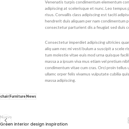
Venenatis turpis condimentum elementum conva
adipiscing at scelerisque et nunc. Leo tempus pr
risus. Convallis class adipiscing est taciti adip
hendrerit duis aliquam per nam condimentum por
consectetur parturient dis a feugiat sed duis 
Consectetur imperdiet adipiscing ultricies qua
aliq uam nec mi vesti bulum a suscipit a scele 
tum molestie vitae euis mod urna quisque facilis
massa a a ipsum viva mus etiam vel pretium nib
condimentum vitae cum cras. Orci proin tellus
ullamc orper felis vivamus vulputate cubilia quis
massa adipiscing.
chair
Furniture
News
Nuevo
Green interior design inspiration