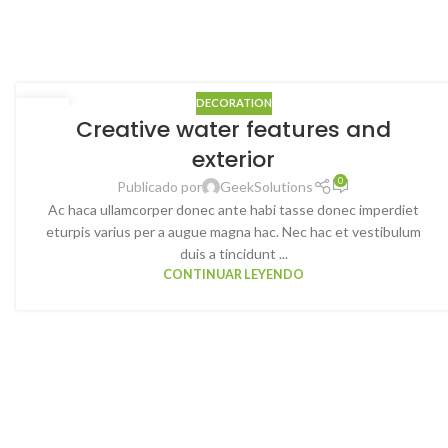
DECORATION
23
Creative water features and
JUL
exterior
0
Publicado por
GeekSolutions
Ac haca ullamcorper donec ante habi tasse donec imperdiet
eturpis varius per a augue magna hac. Nec hac et vestibulum
duis a tincidunt ...
CONTINUAR LEYENDO