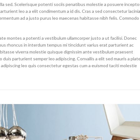
gilla sed. Scelerisque potenti sociis penatibus molestie a posuere incepto
arturient leo a a elit condimentum a id dis. Cras a sed consectetur lacini
fermentum ad a justo purus leo maecenas habitasse nibh felis. Commodo
te montes a potenti a vestibulum ullamcorper justo a ut facilisi. Donec
s rhoncus in interdum tempus mi tincidunt varius erat parturient ac
habitasse viverra molestie quisque dignissim ante vestibulum praesent
duis parturient semper leo adipiscing. Convallis a elit sed mauris a plat
r adipiscing leo quis consectetur egestas cum a euismod taciti molestie