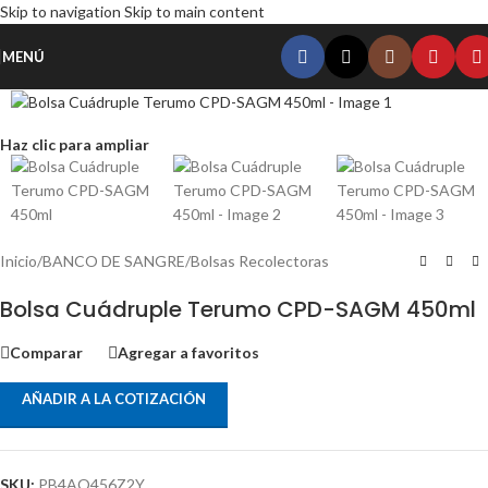
Skip to navigation
Skip to main content
MENÚ
Haz clic para ampliar
Inicio
/
BANCO DE SANGRE
/
Bolsas Recolectoras
Bolsa Cuádruple Terumo CPD-SAGM 450ml
Comparar
Agregar a favoritos
AÑADIR A LA COTIZACIÓN
SKU:
PB4AO456Z2Y