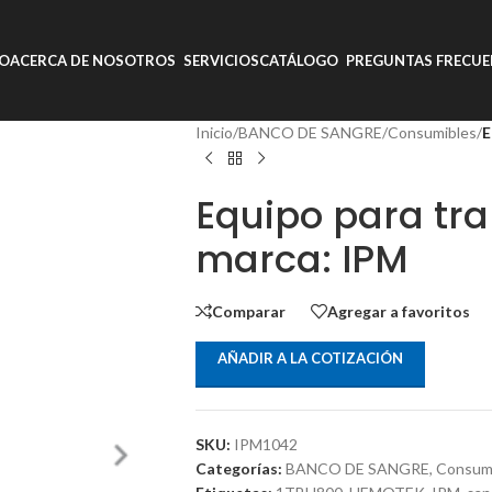
IO
ACERCA DE NOSOTROS
SERVICIOS
CATÁLOGO
PREGUNTAS FRECUE
Inicio
/
BANCO DE SANGRE
/
Consumibles
/
E
Equipo para tra
marca: IPM
Comparar
Agregar a favoritos
AÑADIR A LA COTIZACIÓN
SKU:
IPM1042
Categorías:
BANCO DE SANGRE
,
Consum