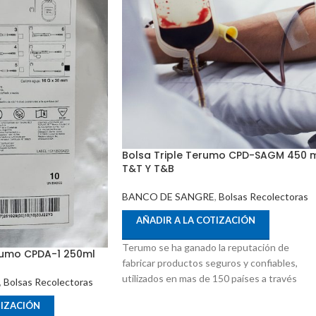
Bolsa Triple Terumo CPD-SAGM 450 
T&T Y T&B
BANCO DE SANGRE
,
Bolsas Recolectoras
AÑADIR A LA COTIZACIÓN
Terumo se ha ganado la reputación de
erumo CPDA-1 250ml
fabricar productos seguros y confiables,
utilizados en mas de 150 países a través
,
Bolsas Recolectoras
TIZACIÓN