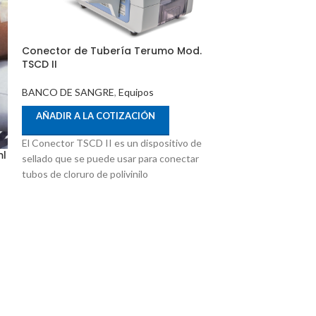
Conector de Tubería Terumo Mod.
TSCD II
FILTRO PARA L
CONCENTRADO 
BANCO DE SANGRE
,
Equipos
III-PL TERUMO
AÑADIR A LA COTIZACIÓN
BANCO DE SAN
El Conector TSCD II es un dispositivo de
ml
AÑADIR A LA
sellado que se puede usar para conectar
tubos de cloruro de polivinilo
CARACTERISTICAS
material filtrante
único para la bio
poro estable y esp