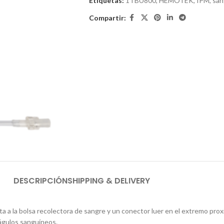
Etiquetas:
1TBU800
,
HEMOTEK
,
IPM
,
san
Compartir:
DESCRIPCIÓN
SHIPPING & DELIVERY
 a la bolsa recolectora de sangre y un conector luer en el extremo prox
oágulos sanguíneos.