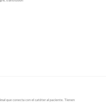
gre
,
transfusion
imal que conecta con el catéter al paciente. Tienen