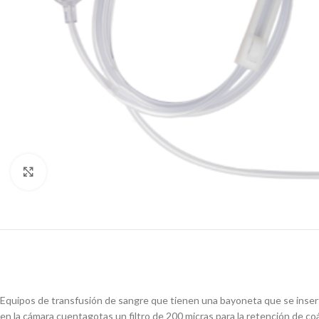
Haz clic para ampliar
Equipos de transfusión de sangre que tienen una bayoneta que se inserta
en la cámara cuentagotas un filtro de 200 micras para la retención de c