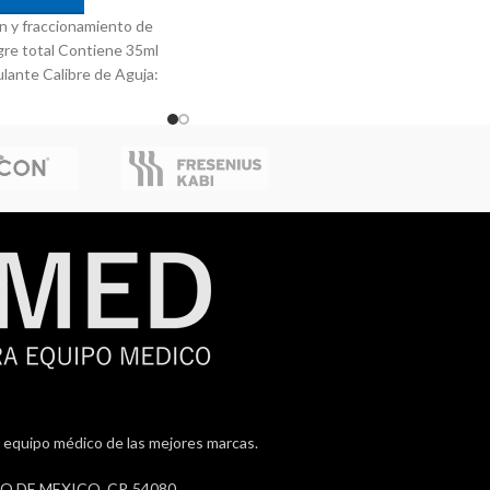
ón y fraccionamiento de
re total Contiene 35ml
lante Calibre de Aguja:
 equipo médico de las mejores marcas.
 DE MEXICO. CP. 54080.