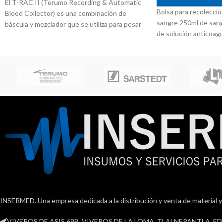
El T-RAC II (Terumo Recording & Automatic
Bolsa para recolecci
Blood Collector) es una combinación de
sangre 250ml de sang
báscula y mezclador que se utiliza para pesar
de solución anticoagu
automáticamente una donación de sangre
16G
completa y mezclar suavemente la colección
con una solución aditiva para mejorar la
consistencia de la extracción de sangre total
para operadores, donantes y pacientes.
INSERMED. Una empresa dedicada a la distribución y venta de material y
VIVEROS DE ASIS 69B, VIVEROS DE LA LOMA, TLALNEPANTLA, EDO