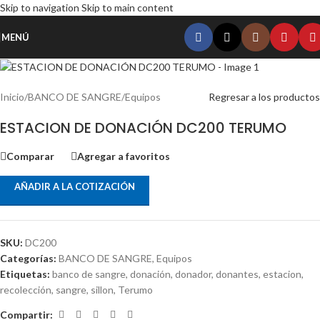
Skip to navigation
Skip to main content
MENÚ
Inicio
/
BANCO DE SANGRE
/
Equipos
Regresar a los productos
ESTACION DE DONACIÓN DC200 TERUMO
Comparar
Agregar a favoritos
AÑADIR A LA COTIZACIÓN
SKU:
DC200
Categorías:
BANCO DE SANGRE
,
Equipos
Etiquetas:
banco de sangre
,
donación
,
donador
,
donantes
,
estacion
,
recolección
,
sangre
,
sillon
,
Terumo
Compartir: