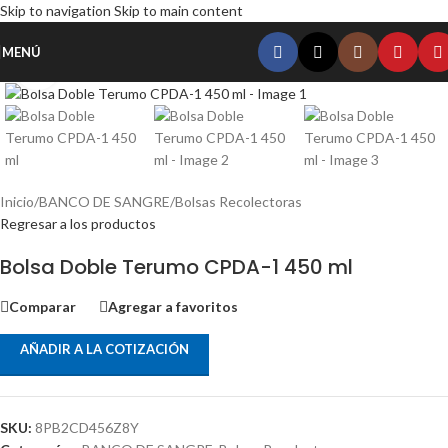
Skip to navigation
Skip to main content
MENÚ
Haz clic para ampliar
Inicio
/
BANCO DE SANGRE
/
Bolsas Recolectoras
Regresar a los productos
Bolsa Doble Terumo CPDA-1 450 ml
Comparar
Agregar a favoritos
AÑADIR A LA COTIZACIÓN
SKU:
8PB2CD456Z8Y