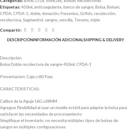
Categorías:
BANCO DE SANGRE
,
Bolsas Recolectoras
Etiquetas:
450ml
,
anticoagulante
,
banco de sangre
,
Bolsa
,
Bolsan
,
CPDA
,
CPDA-1
,
doble
,
donación
,
Fresenius
,
Grifols
,
recolección
,
recolectora
,
Sagmanitol
,
sangre
,
sencilla
,
Terumo
,
triple
Compartir:
DESCRIPCIÓN
INFORMACIÓN ADICIONAL
SHIPPING & DELIVERY
Descripción
Bolsa Doble recolectora de sangre 450ml, CPDA-1
Presentacion: Caja c/60 Pzas
CARACTERISTICAS:
Calibre de la Aguja 16G x38MM
Agregue flexibilidad al usar un muelle estéril para adaptar la bolsa para
satisfacer las necesidades de procesamiento
Simplifique el inventario: no necesita múltiples tipos de bolsas de
sangre en múltiples configuraciones